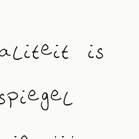
aliteit is
spiegel