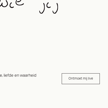
wie jij
, liefde en waarheid
Ontmoet mij live