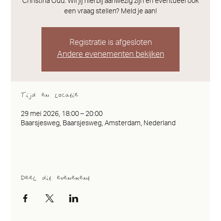
Christina Oud. Wil jij hierbij aanwezig zijn en eventueel ook
een vraag stellen? Meld je aan!
Registratie is afgesloten
Andere evenementen bekijken
Tijd en locatie
29 mei 2026, 18:00 – 20:00
Baarsjesweg, Baarsjesweg, Amsterdam, Nederland
Deel dit evenement