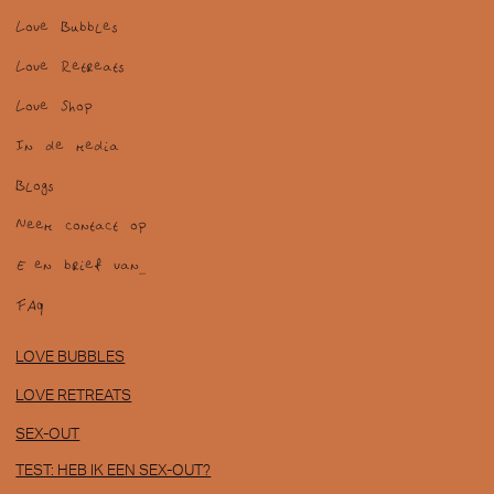
Love Bubbles
Love Retreats
Love Shop
In de media
Blogs
Neem contact op
Een brief van...
FAQ
LOVE BUBBLES
LOVE RETREATS
SEX-OUT
TEST: HEB IK EEN SEX-OUT?