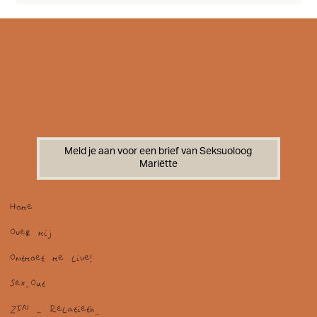
Meld je aan voor een brief van Seksuoloog
Mariëtte
Home
Over mij
Ontmoet me live!
Sex-Out
ZIN - Relatietheater